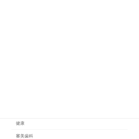
不眠の原因と改善に有効な食べ物や
健康
飲み物
体の炎症を抑える食べ物は？食事で
健康
炎症体質を改善する方法
カテゴリー
一般治療
健康
審美歯科