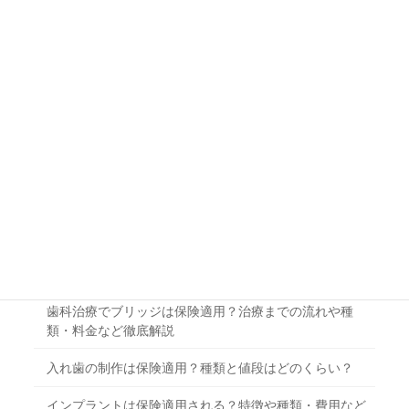
治療内容
虫歯治療の費用はどのくらい？症状や詰め物の種類ごと
に解説
歯周病の症状と治し方！治療内容の手順と自力でできる
メンテナンスの方法も解説
歯科治療でブリッジは保険適用？治療までの流れや種
類・料金など徹底解説
入れ歯の制作は保険適用？種類と値段はどのくらい？
インプラントは保険適用される？特徴や種類・費用など