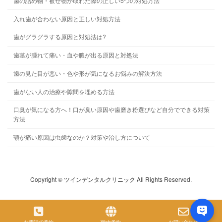
歯の詰め物・被せ物が取れた際の正しい5つの対処方法
入れ歯が合わない原因と正しい対処方法
歯がグラグラする原因と対処法は?
歯茎が腫れて痛い・血や膿が出る原因と対処法
歯の見た目が悪い・色や形が気になるお悩みの解決方法
歯がない人の治療や隙間を埋める方法
口臭が気になる方へ！口が臭い原因や歯磨き粉選びなど自分でできる対策
方法
顎が痛い原因は虫歯なのか？対策や治し方について
Copyright © ツインデンタルクリニック All Rights Reserved.
お電話で予約
Web予約
お問い合わせ