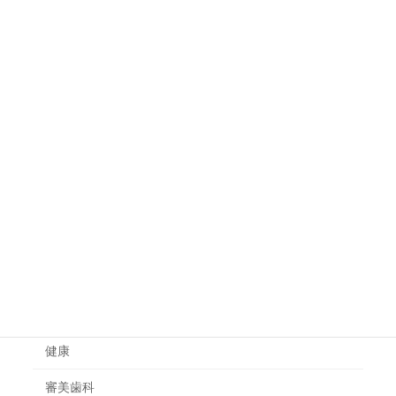
不眠の原因と改善に有効な食べ物や
健康
飲み物
体の炎症を抑える食べ物は？食事で
健康
炎症体質を改善する方法
カテゴリー
一般治療
健康
審美歯科