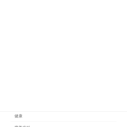
不眠の原因と改善に有効な食べ物や
健康
飲み物
体の炎症を抑える食べ物は？食事で
健康
炎症体質を改善する方法
カテゴリー
一般治療
健康