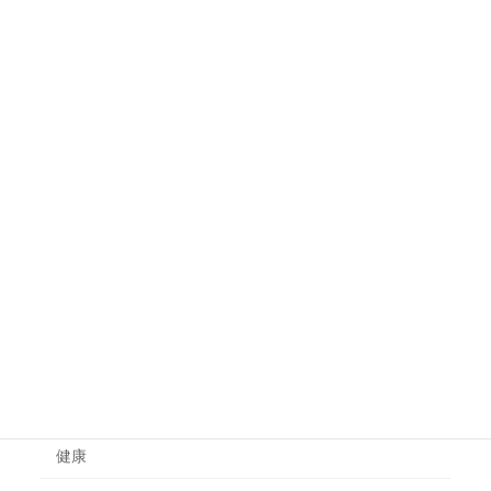
不眠の原因と改善に有効な食べ物や
健康
飲み物
体の炎症を抑える食べ物は？食事で
健康
炎症体質を改善する方法
カテゴリー
一般治療
健康