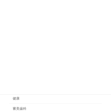
不眠の原因と改善に有効な食べ物や
健康
飲み物
体の炎症を抑える食べ物は？食事で
健康
炎症体質を改善する方法
カテゴリー
一般治療
健康
審美歯科