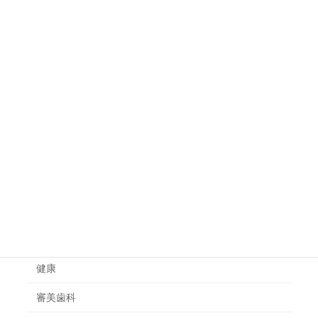
不眠の原因と改善に有効な食べ物や
健康
飲み物
体の炎症を抑える食べ物は？食事で
健康
炎症体質を改善する方法
カテゴリー
一般治療
健康
審美歯科